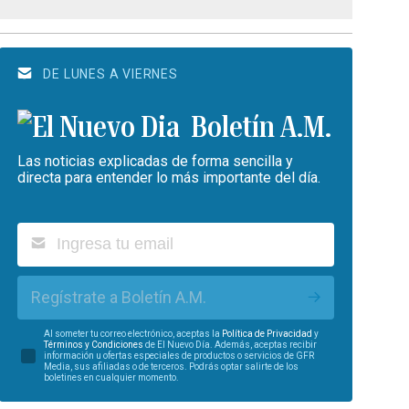
DE LUNES A VIERNES
Boletín A.M.
Las noticias explicadas de forma sencilla y
directa para entender lo más importante del día.
Regístrate a Boletín A.M.
Al someter tu correo electrónico, aceptas la
Política de Privacidad
y
Términos y Condiciones
de El Nuevo Día. Además, aceptas recibir
información u ofertas especiales de productos o servicios de GFR
Media, sus afiliadas o de terceros. Podrás optar salirte de los
boletines en cualquier momento.