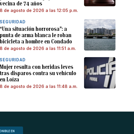
vecina de 74 años
8 de agosto de 2026 a las 12:05 p.m.
SEGURIDAD
“Una situación horrorosa”: a
punta de arma blanca le roban
bicicleta a hombre en Condado
8 de agosto de 2026 a las 11:51 a.m.
SEGURIDAD
Mujer resulta con heridas leves
tras disparos contra su vehículo
en Loíza
8 de agosto de 2026 a las 11:48 a.m.
ONIBLE EN