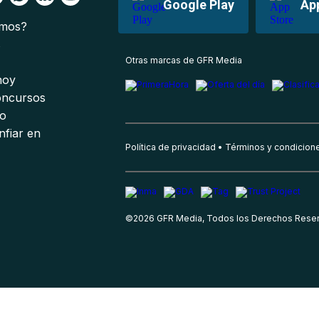
Google Play
Ap
omos?
s
Otras marcas de GFR Media
 hoy
oncursos
io
nfiar en
Política de privacidad
Términos y condicion
©
2026
GFR Media, Todos los Derechos Rese