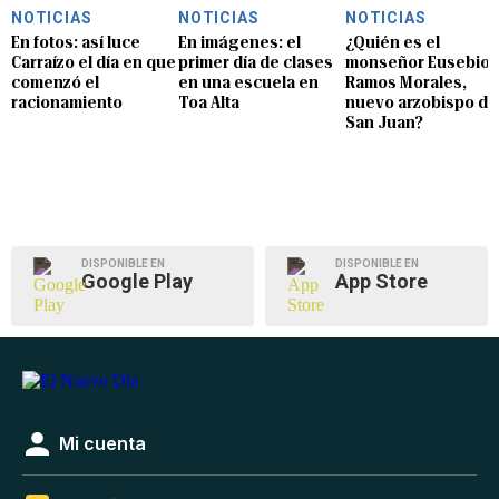
NOTICIAS
NOTICIAS
NOTICIAS
En fotos: así luce
En imágenes: el
¿Quién es el
Carraízo el día en que
primer día de clases
monseñor Eusebio
comenzó el
en una escuela en
Ramos Morales,
racionamiento
Toa Alta
nuevo arzobispo de
San Juan?
DISPONIBLE EN
DISPONIBLE EN
Google Play
App Store
Mi cuenta