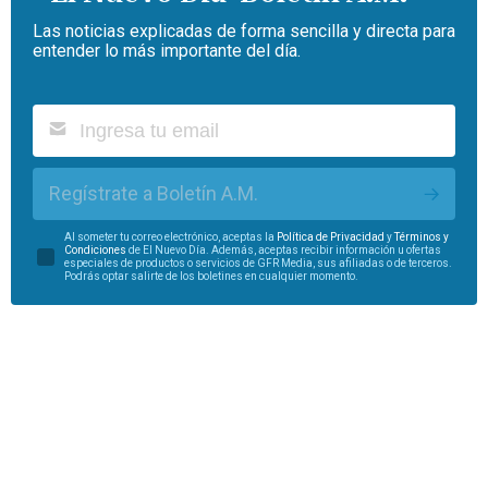
Las noticias explicadas de forma sencilla y directa para
entender lo más importante del día.
Regístrate a Boletín A.M.
Al someter tu correo electrónico, aceptas la
Política de Privacidad
y
Términos y
Condiciones
de El Nuevo Día. Además, aceptas recibir información u ofertas
especiales de productos o servicios de GFR Media, sus afiliadas o de terceros.
Podrás optar salirte de los boletines en cualquier momento.