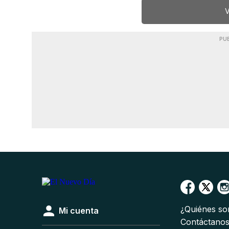
V
PU
¿Quiénes s
Mi cuenta
Contáctano