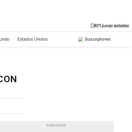
80°
Lluvias aisladas
undo
Estados Unidos
Suscriptores
nglish
Podcasts
Horóscopos
PUBLICIDAD