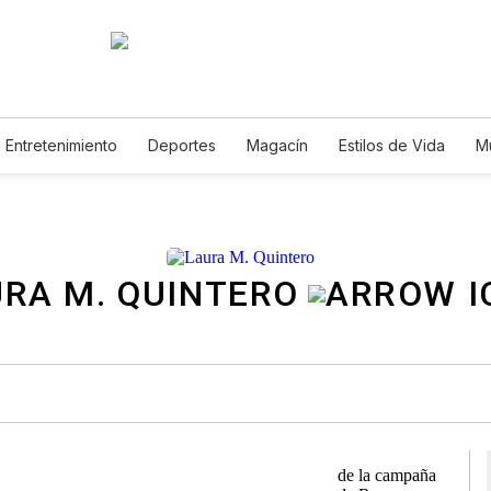
Entretenimiento
Deportes
Magacín
Estilos de Vida
M
Tecnología
Juegos
Lotería
Vídeos
Fotogalerías
E
RA M. QUINTERO