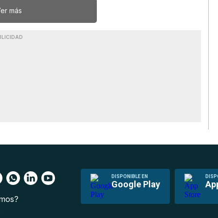
er más
BLICIDAD
DISPONIBLE EN
DISP
Google Play
Ap
omos?
s