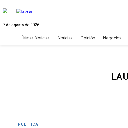
7 de agosto de 2026
Últimas Noticias
Noticias
Opinión
Negocios
Ciencia y Ambiente
Gastronomía
De Viaje
Newsletters
Feriados
Edictos
Especiales
LAU
POLÍTICA