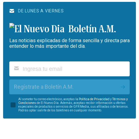
DE LUNES A VIERNES
Boletín A.M.
Las noticias explicadas de forma sencilla y directa para
entender lo más importante del día.
Regístrate a Boletín A.M.
Al someter tu correo electrónico, aceptas la
Política de Privacidad
y
Términos y
Condiciones
de El Nuevo Día. Además, aceptas recibir información u ofertas
especiales de productos o servicios de GFR Media, sus afiliadas o de terceros.
Podrás optar salirte de los boletines en cualquier momento.