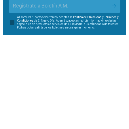
Regístrate a Boletín A.M.
Al someter tu correo electrónico, aceptas la
Política de Privacidad
y
Términos y
Condiciones
de El Nuevo Día. Además, aceptas recibir información u ofertas
especiales de productos o servicios de GFR Media, sus afiliadas o de terceros.
Podrás optar salirte de los boletines en cualquier momento.