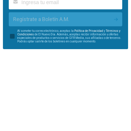
Regístrate a Boletín A.M.
Al someter tu correo electrónico, aceptas la
Política de Privacidad
y
Términos y
Condiciones
de El Nuevo Día. Además, aceptas recibir información u ofertas
especiales de productos o servicios de GFR Media, sus afiliadas o de terceros.
Podrás optar salirte de los boletines en cualquier momento.