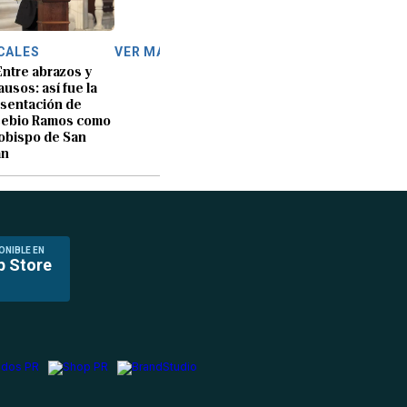
CALES
VER MÁS
Entre abrazos y
ausos: así fue la
sentación de
sebio Ramos como
obispo de San
an
ONIBLE EN
p Store