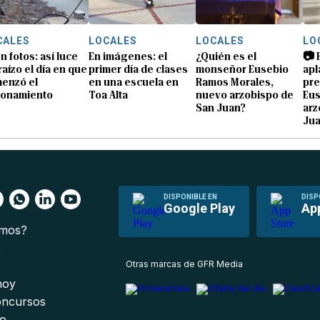
CALES
LOCALES
LOCALES
LO
n fotos: así luce
En imágenes: el
¿Quién es el
📷 
raízo el día en que
primer día de clases
monseñor Eusebio
apl
enzó el
en una escuela en
Ramos Morales,
pre
ionamiento
Toa Alta
nuevo arzobispo de
Eu
San Juan?
arz
Ju
DISPONIBLE EN
DISP
Google Play
Ap
omos?
s
Otras marcas de GFR Media
 hoy
oncursos
io