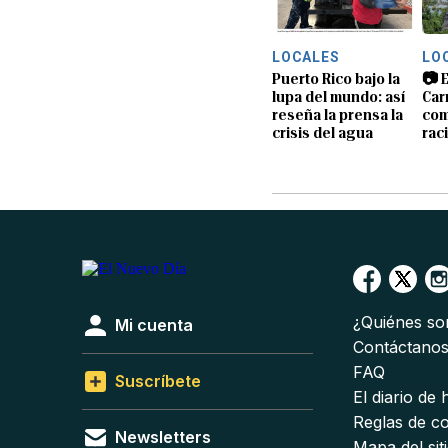
LOCALES
LO
Puerto Rico bajo la
📷 E
lupa del mundo: así
Car
reseña la prensa la
com
crisis del agua
rac
¿Quiénes s
Mi cuenta
Contáctano
FAQ
Suscríbete
El diario de
Reglas de c
Newsletters
Mapa del sit