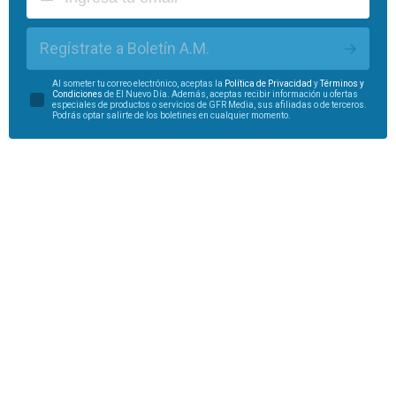
Regístrate a Boletín A.M.
Al someter tu correo electrónico, aceptas la
Política de Privacidad
y
Términos y
Condiciones
de El Nuevo Día. Además, aceptas recibir información u ofertas
especiales de productos o servicios de GFR Media, sus afiliadas o de terceros.
Podrás optar salirte de los boletines en cualquier momento.