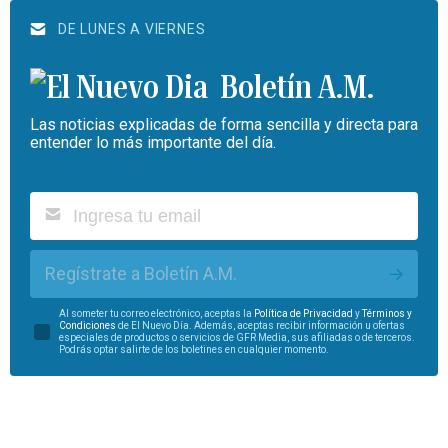
DE LUNES A VIERNES
Boletín A.M.
Las noticias explicadas de forma sencilla y directa para
entender lo más importante del día.
Regístrate a Boletín A.M.
Al someter tu correo electrónico, aceptas la
Política de Privacidad
y
Términos y
Condiciones
de El Nuevo Día. Además, aceptas recibir información u ofertas
especiales de productos o servicios de GFR Media, sus afiliadas o de terceros.
Podrás optar salirte de los boletines en cualquier momento.