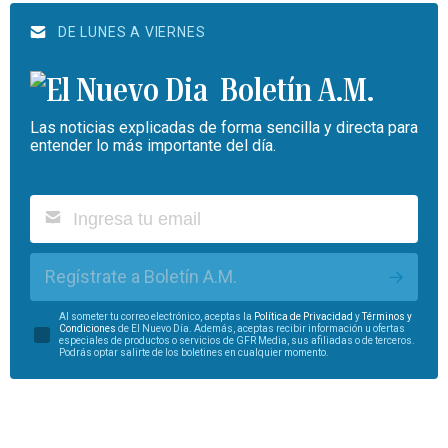
DE LUNES A VIERNES
Boletín A.M.
Las noticias explicadas de forma sencilla y directa para
entender lo más importante del día.
Regístrate a Boletín A.M.
Al someter tu correo electrónico, aceptas la
Política de Privacidad
y
Términos y
Condiciones
de El Nuevo Día. Además, aceptas recibir información u ofertas
especiales de productos o servicios de GFR Media, sus afiliadas o de terceros.
Podrás optar salirte de los boletines en cualquier momento.