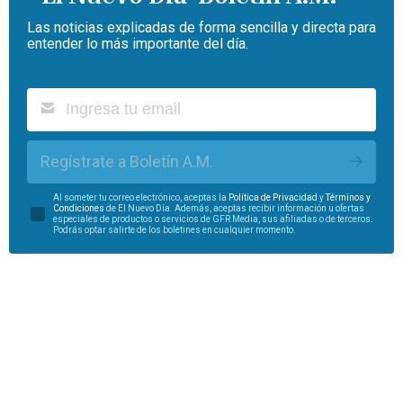
Las noticias explicadas de forma sencilla y directa para
entender lo más importante del día.
Regístrate a Boletín A.M.
Al someter tu correo electrónico, aceptas la
Política de Privacidad
y
Términos y
Condiciones
de El Nuevo Día. Además, aceptas recibir información u ofertas
especiales de productos o servicios de GFR Media, sus afiliadas o de terceros.
Podrás optar salirte de los boletines en cualquier momento.