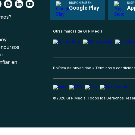
DISPONIBLE EN
DISP
Google Play
Ap
omos?
s
Otras marcas de GFR Media
 hoy
oncursos
io
nfiar en
Política de privacidad
Términos y condicion
©
2026
GFR Media, Todos los Derechos Rese