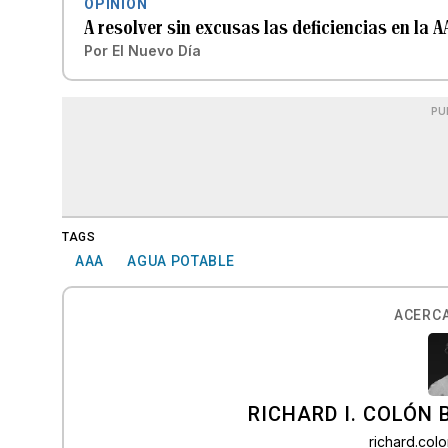
OPINIÓN
A resolver sin excusas las deficiencias en la A
Por
El Nuevo Día
PU
TAGS
AAA
AGUA POTABLE
ACERCA
RICHARD I. COLÓN 
richard.co