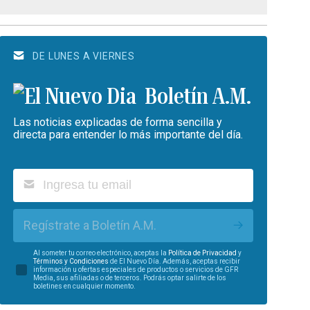
DE LUNES A VIERNES
Boletín A.M.
Las noticias explicadas de forma sencilla y
directa para entender lo más importante del día.
Regístrate a Boletín A.M.
Al someter tu correo electrónico, aceptas la
Política de Privacidad
y
Términos y Condiciones
de El Nuevo Día. Además, aceptas recibir
información u ofertas especiales de productos o servicios de GFR
Media, sus afiliadas o de terceros. Podrás optar salirte de los
boletines en cualquier momento.