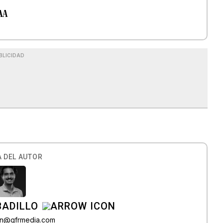
AA
BLICIDAD
 DEL AUTOR
BADILLO
lon@gfrmedia.com