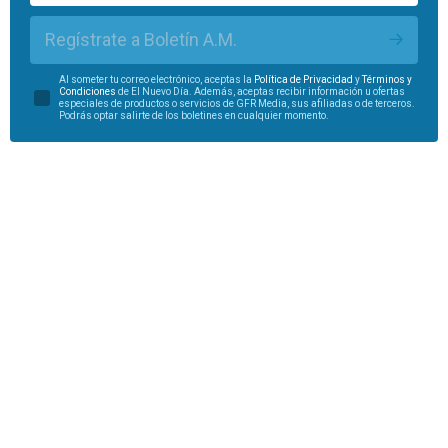
Regístrate a Boletín A.M.
Al someter tu correo electrónico, aceptas la
Política de Privacidad
y
Términos y
Condiciones
de El Nuevo Día. Además, aceptas recibir información u ofertas
especiales de productos o servicios de GFR Media, sus afiliadas o de terceros.
Podrás optar salirte de los boletines en cualquier momento.