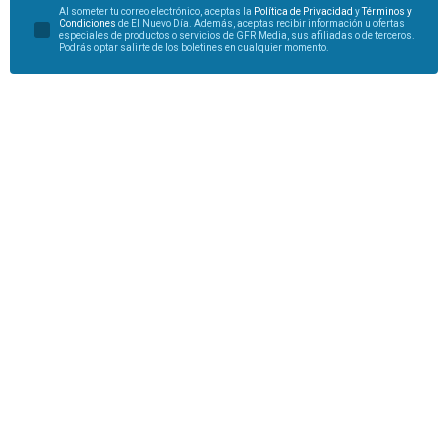
Al someter tu correo electrónico, aceptas la
Política de Privacidad
y
Términos y
Condiciones
de El Nuevo Día. Además, aceptas recibir información u ofertas
especiales de productos o servicios de GFR Media, sus afiliadas o de terceros.
Podrás optar salirte de los boletines en cualquier momento.