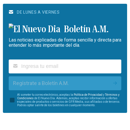
DE LUNES A VIERNES
Boletín A.M.
Las noticias explicadas de forma sencilla y directa para
entender lo más importante del día.
Regístrate a Boletín A.M.
Al someter tu correo electrónico, aceptas la
Política de Privacidad
y
Términos y
Condiciones
de El Nuevo Día. Además, aceptas recibir información u ofertas
especiales de productos o servicios de GFR Media, sus afiliadas o de terceros.
Podrás optar salirte de los boletines en cualquier momento.