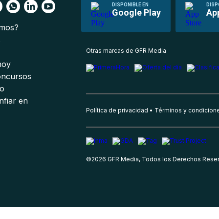
DISPONIBLE EN
DISP
Google Play
Ap
omos?
s
Otras marcas de GFR Media
 hoy
oncursos
io
nfiar en
Política de privacidad
Términos y condicion
©
2026
GFR Media, Todos los Derechos Rese