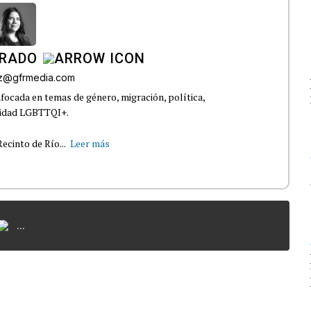
IRADO
az@gfrmedia.com
nfocada en temas de género, migración, política,
nidad LGBTTQI+.
ecinto de Río...
Leer más
...