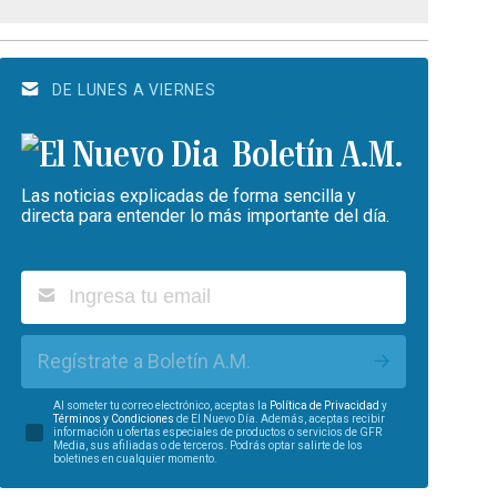
DE LUNES A VIERNES
Boletín A.M.
Las noticias explicadas de forma sencilla y
directa para entender lo más importante del día.
Regístrate a Boletín A.M.
Al someter tu correo electrónico, aceptas la
Política de Privacidad
y
Términos y Condiciones
de El Nuevo Día. Además, aceptas recibir
información u ofertas especiales de productos o servicios de GFR
Media, sus afiliadas o de terceros. Podrás optar salirte de los
boletines en cualquier momento.