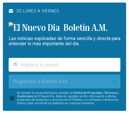
DE LUNES A VIERNES
Boletín A.M.
Las noticias explicadas de forma sencilla y directa para
entender lo más importante del día.
Regístrate a Boletín A.M.
Al someter tu correo electrónico, aceptas la
Política de Privacidad
y
Términos y
Condiciones
de El Nuevo Día. Además, aceptas recibir información u ofertas
especiales de productos o servicios de GFR Media, sus afiliadas o de terceros.
Podrás optar salirte de los boletines en cualquier momento.