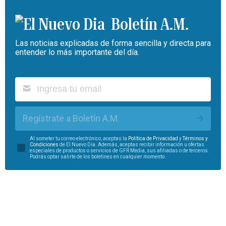
Boletín A.M.
Las noticias explicadas de forma sencilla y directa para
entender lo más importante del día.
Regístrate a Boletín A.M.
Al someter tu correo electrónico, aceptas la
Política de Privacidad
y
Términos y
Condiciones
de El Nuevo Día. Además, aceptas recibir información u ofertas
especiales de productos o servicios de GFR Media, sus afiliadas o de terceros.
Podrás optar salirte de los boletines en cualquier momento.