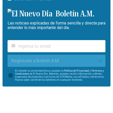
Boletín A.M.
Las noticias explicadas de forma sencilla y directa para
entender lo más importante del día.
Regístrate a Boletín A.M.
Al someter tu correo electrónico, aceptas la
Política de Privacidad
y
Términos y
Condiciones
de El Nuevo Día. Además, aceptas recibir información u ofertas
especiales de productos o servicios de GFR Media, sus afiliadas o de terceros.
Podrás optar salirte de los boletines en cualquier momento.