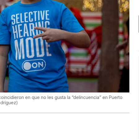
incidieron en que no les gusta la “delincuencia” en Puerto
odríguez
)