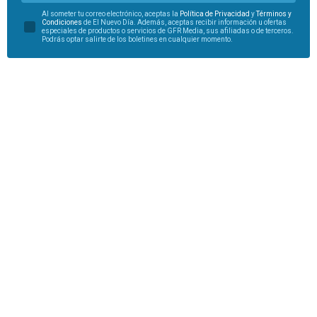
Al someter tu correo electrónico, aceptas la
Política de Privacidad
y
Términos y
Condiciones
de El Nuevo Día. Además, aceptas recibir información u ofertas
especiales de productos o servicios de GFR Media, sus afiliadas o de terceros.
Podrás optar salirte de los boletines en cualquier momento.