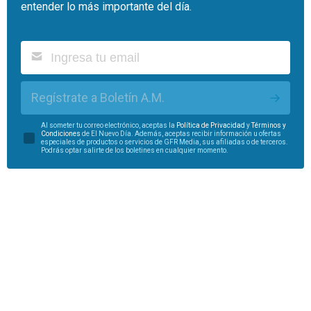
entender lo más importante del día.
Regístrate a Boletín A.M.
Al someter tu correo electrónico, aceptas la
Política de Privacidad
y
Términos y
Condiciones
de El Nuevo Día. Además, aceptas recibir información u ofertas
especiales de productos o servicios de GFR Media, sus afiliadas o de terceros.
Podrás optar salirte de los boletines en cualquier momento.