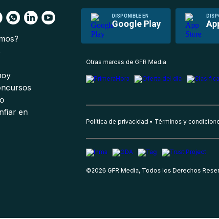
DISPONIBLE EN
DISP
Google Play
Ap
omos?
s
Otras marcas de GFR Media
 hoy
oncursos
io
nfiar en
Política de privacidad
Términos y condicion
©
2026
GFR Media, Todos los Derechos Rese