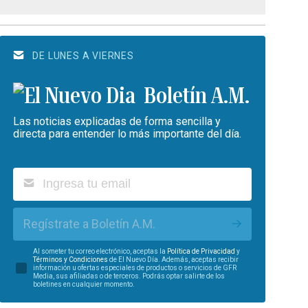
DE LUNES A VIERNES
Boletín A.M.
Las noticias explicadas de forma sencilla y
directa para entender lo más importante del día.
Regístrate a Boletín A.M.
Al someter tu correo electrónico, aceptas la
Política de Privacidad
y
Términos y Condiciones
de El Nuevo Día. Además, aceptas recibir
información u ofertas especiales de productos o servicios de GFR
Media, sus afiliadas o de terceros. Podrás optar salirte de los
boletines en cualquier momento.