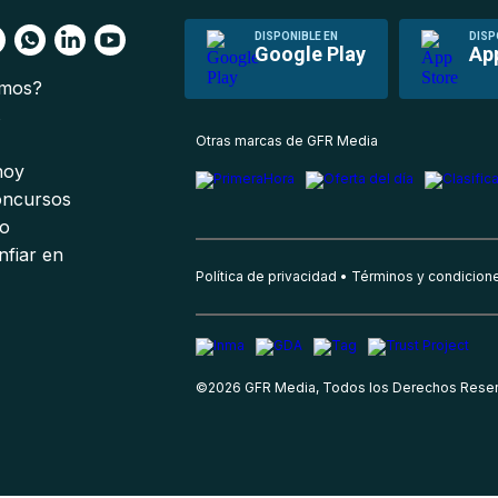
DISPONIBLE EN
DISP
Google Play
Ap
omos?
s
Otras marcas de GFR Media
 hoy
oncursos
io
nfiar en
Política de privacidad
Términos y condicion
©
2026
GFR Media, Todos los Derechos Rese