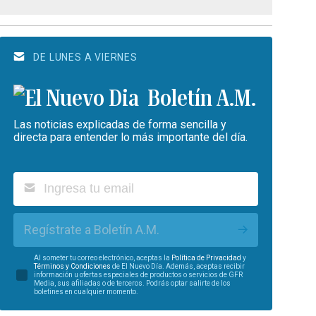
DE LUNES A VIERNES
Boletín A.M.
Las noticias explicadas de forma sencilla y
directa para entender lo más importante del día.
Regístrate a Boletín A.M.
Al someter tu correo electrónico, aceptas la
Política de Privacidad
y
Términos y Condiciones
de El Nuevo Día. Además, aceptas recibir
información u ofertas especiales de productos o servicios de GFR
Media, sus afiliadas o de terceros. Podrás optar salirte de los
boletines en cualquier momento.