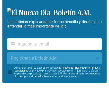
Boletín A.M.
Las noticias explicadas de forma sencilla y directa para
entender lo más importante del día.
Regístrate a Boletín A.M.
Al someter tu correo electrónico, aceptas la
Política de Privacidad
y
Términos y
Condiciones
de El Nuevo Día. Además, aceptas recibir información u ofertas
especiales de productos o servicios de GFR Media, sus afiliadas o de terceros.
Podrás optar salirte de los boletines en cualquier momento.