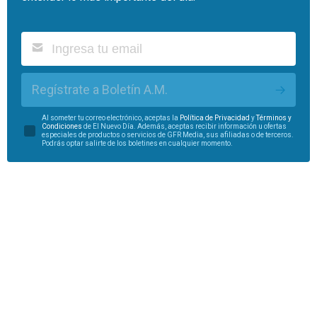
Regístrate a Boletín A.M.
Al someter tu correo electrónico, aceptas la
Política de Privacidad
y
Términos y
Condiciones
de El Nuevo Día. Además, aceptas recibir información u ofertas
especiales de productos o servicios de GFR Media, sus afiliadas o de terceros.
Podrás optar salirte de los boletines en cualquier momento.