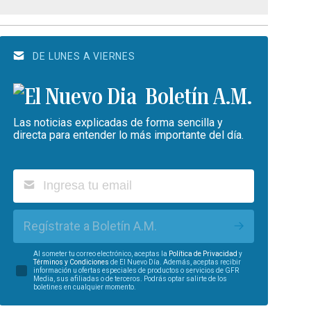
DE LUNES A VIERNES
Boletín A.M.
Las noticias explicadas de forma sencilla y
directa para entender lo más importante del día.
Regístrate a Boletín A.M.
Al someter tu correo electrónico, aceptas la
Política de Privacidad
y
Términos y Condiciones
de El Nuevo Día. Además, aceptas recibir
información u ofertas especiales de productos o servicios de GFR
Media, sus afiliadas o de terceros. Podrás optar salirte de los
boletines en cualquier momento.