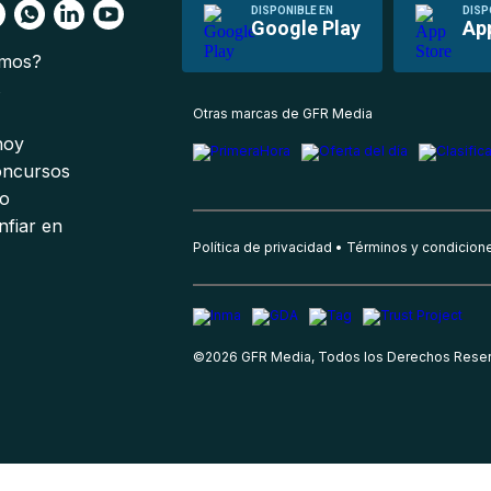
DISPONIBLE EN
DISP
Google Play
Ap
omos?
s
Otras marcas de GFR Media
 hoy
oncursos
io
nfiar en
Política de privacidad
Términos y condicion
©
2026
GFR Media, Todos los Derechos Rese