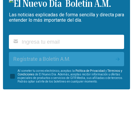
Boletín A.M.
Las noticias explicadas de forma sencilla y directa para
entender lo más importante del día.
Regístrate a Boletín A.M.
Al someter tu correo electrónico, aceptas la
Política de Privacidad
y
Términos y
Condiciones
de El Nuevo Día. Además, aceptas recibir información u ofertas
especiales de productos o servicios de GFR Media, sus afiliadas o de terceros.
Podrás optar salirte de los boletines en cualquier momento.