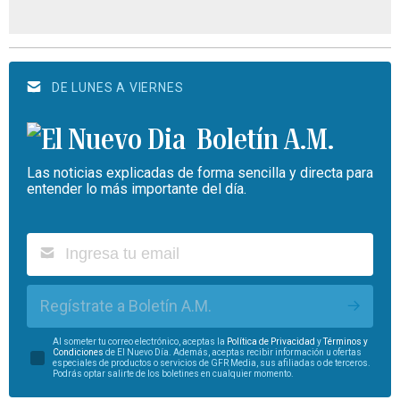
DE LUNES A VIERNES
Boletín A.M.
Las noticias explicadas de forma sencilla y directa para
entender lo más importante del día.
Regístrate a Boletín A.M.
Al someter tu correo electrónico, aceptas la
Política de Privacidad
y
Términos y
Condiciones
de El Nuevo Día. Además, aceptas recibir información u ofertas
especiales de productos o servicios de GFR Media, sus afiliadas o de terceros.
Podrás optar salirte de los boletines en cualquier momento.