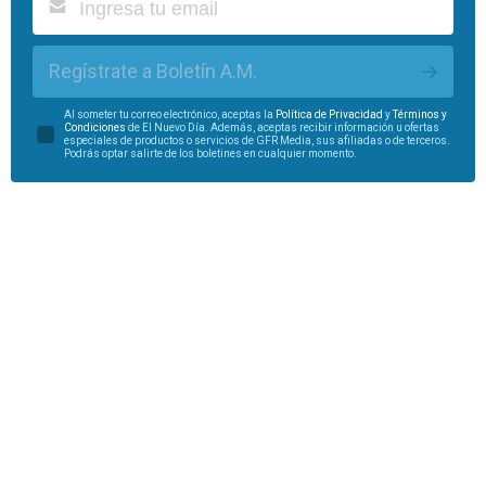
Regístrate a Boletín A.M.
Al someter tu correo electrónico, aceptas la
Política de Privacidad
y
Términos y
Condiciones
de El Nuevo Día. Además, aceptas recibir información u ofertas
especiales de productos o servicios de GFR Media, sus afiliadas o de terceros.
Podrás optar salirte de los boletines en cualquier momento.