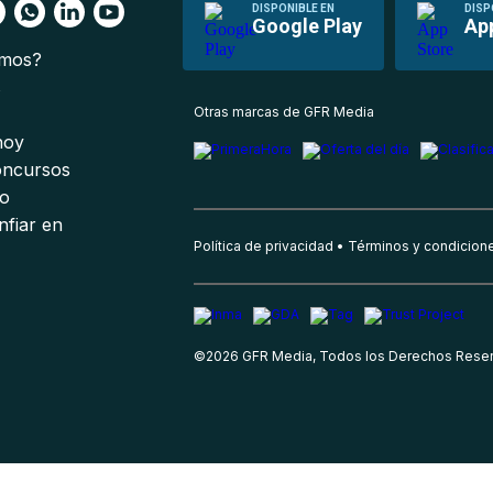
DISPONIBLE EN
DISP
Google Play
Ap
omos?
s
Otras marcas de GFR Media
 hoy
oncursos
io
nfiar en
Política de privacidad
Términos y condicion
©
2026
GFR Media, Todos los Derechos Rese