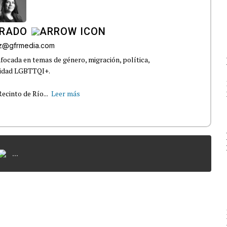
IRADO
az@gfrmedia.com
nfocada en temas de género, migración, política,
nidad LGBTTQI+.
ecinto de Río...
Leer más
...