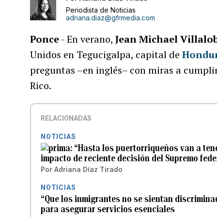
Periodista de Noticias
adriana.diaz@gfrmedia.com
Ponce
- En verano,
Jean Michael Villalo
Unidos en Tegucigalpa, capital de
Hondu
preguntas –en inglés– con miras a cumplir
Rico.
RELACIONADAS
NOTICIAS
“Hasta los puertorriqueños van a ten
impacto de reciente decisión del Supremo fede
Por
Adriana Díaz Tirado
NOTICIAS
“Que los inmigrantes no se sientan discrimin
para asegurar servicios esenciales