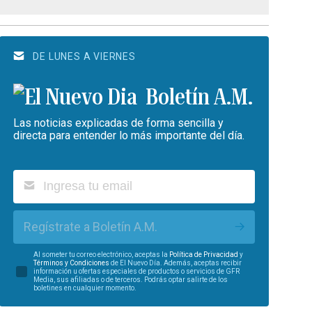
DE LUNES A VIERNES
Boletín A.M.
Las noticias explicadas de forma sencilla y
directa para entender lo más importante del día.
Regístrate a Boletín A.M.
Al someter tu correo electrónico, aceptas la
Política de Privacidad
y
Términos y Condiciones
de El Nuevo Día. Además, aceptas recibir
información u ofertas especiales de productos o servicios de GFR
Media, sus afiliadas o de terceros. Podrás optar salirte de los
boletines en cualquier momento.