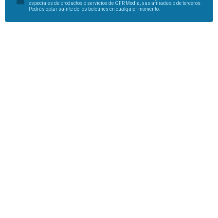
especiales de productos o servicios de GFR Media, sus afiliadas o de terceros.
Podrás optar salirte de los boletines en cualquier momento.