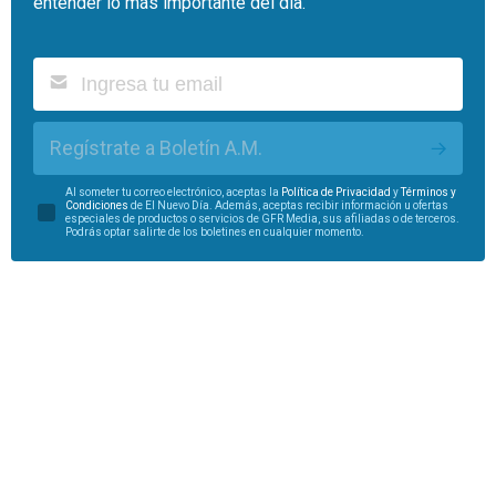
entender lo más importante del día.
Regístrate a Boletín A.M.
Al someter tu correo electrónico, aceptas la
Política de Privacidad
y
Términos y
Condiciones
de El Nuevo Día. Además, aceptas recibir información u ofertas
especiales de productos o servicios de GFR Media, sus afiliadas o de terceros.
Podrás optar salirte de los boletines en cualquier momento.