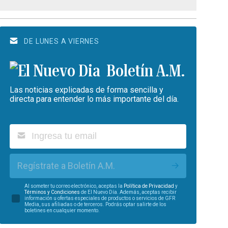
DE LUNES A VIERNES
Boletín A.M.
Las noticias explicadas de forma sencilla y
directa para entender lo más importante del día.
Regístrate a Boletín A.M.
Al someter tu correo electrónico, aceptas la
Política de Privacidad
y
Términos y Condiciones
de El Nuevo Día. Además, aceptas recibir
información u ofertas especiales de productos o servicios de GFR
Media, sus afiliadas o de terceros. Podrás optar salirte de los
boletines en cualquier momento.