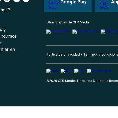
Google Play
Ap
omos?
s
Otras marcas de GFR Media
 hoy
oncursos
io
nfiar en
Política de privacidad
Términos y condicion
©
2026
GFR Media, Todos los Derechos Rese