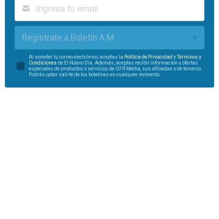
Regístrate a Boletín A.M.
Al someter tu correo electrónico, aceptas la
Política de Privacidad
y
Términos y
Condiciones
de El Nuevo Día. Además, aceptas recibir información u ofertas
especiales de productos o servicios de GFR Media, sus afiliadas o de terceros.
Podrás optar salirte de los boletines en cualquier momento.