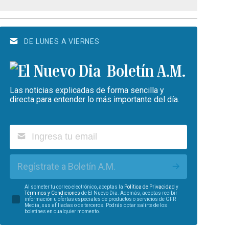
DE LUNES A VIERNES
Boletín A.M.
Las noticias explicadas de forma sencilla y
directa para entender lo más importante del día.
Regístrate a Boletín A.M.
Al someter tu correo electrónico, aceptas la
Política de Privacidad
y
Términos y Condiciones
de El Nuevo Día. Además, aceptas recibir
información u ofertas especiales de productos o servicios de GFR
Media, sus afiliadas o de terceros. Podrás optar salirte de los
boletines en cualquier momento.