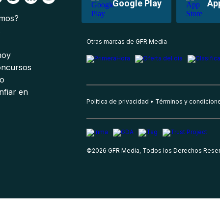
Google Play
Ap
omos?
s
Otras marcas de GFR Media
 hoy
oncursos
io
nfiar en
Política de privacidad
Términos y condicion
©
2026
GFR Media, Todos los Derechos Rese