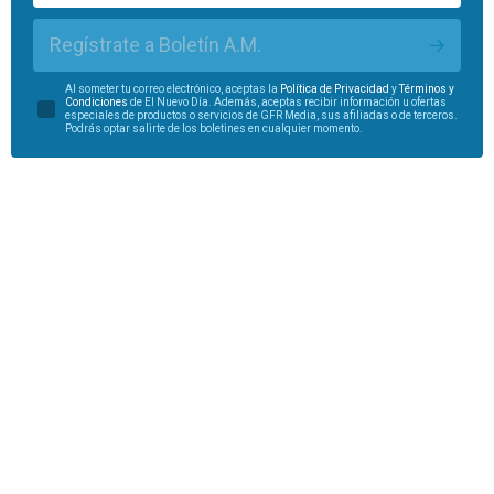
Regístrate a Boletín A.M.
Al someter tu correo electrónico, aceptas la
Política de Privacidad
y
Términos y
Condiciones
de El Nuevo Día. Además, aceptas recibir información u ofertas
especiales de productos o servicios de GFR Media, sus afiliadas o de terceros.
Podrás optar salirte de los boletines en cualquier momento.