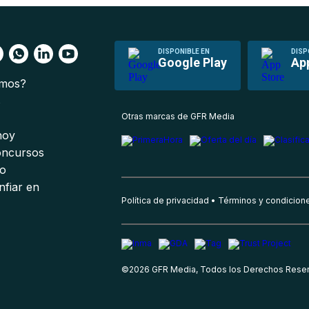
DISPONIBLE EN
DISP
Google Play
Ap
omos?
s
Otras marcas de GFR Media
 hoy
oncursos
io
nfiar en
Política de privacidad
Términos y condicion
©
2026
GFR Media, Todos los Derechos Rese