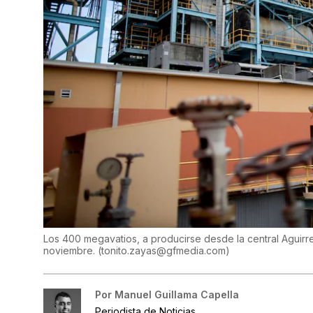
Los 400 megavatios, a producirse desde la central Aguirre
noviembre.
(
tonito.zayas@gfmedia.com
)
Por
Manuel Guillama Capella
Periodista de Noticias