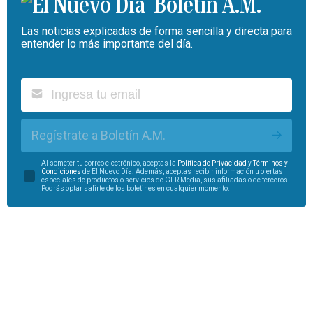
Boletín A.M.
Las noticias explicadas de forma sencilla y directa para
entender lo más importante del día.
Regístrate a Boletín A.M.
Al someter tu correo electrónico, aceptas la
Política de Privacidad
y
Términos y
Condiciones
de El Nuevo Día. Además, aceptas recibir información u ofertas
especiales de productos o servicios de GFR Media, sus afiliadas o de terceros.
Podrás optar salirte de los boletines en cualquier momento.