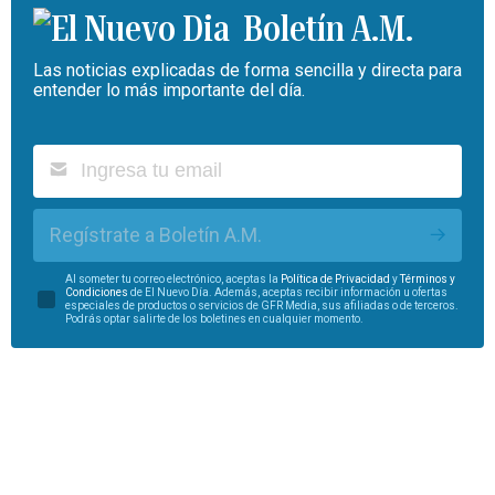
Boletín A.M.
Las noticias explicadas de forma sencilla y directa para
entender lo más importante del día.
Regístrate a Boletín A.M.
Al someter tu correo electrónico, aceptas la
Política de Privacidad
y
Términos y
Condiciones
de El Nuevo Día. Además, aceptas recibir información u ofertas
especiales de productos o servicios de GFR Media, sus afiliadas o de terceros.
Podrás optar salirte de los boletines en cualquier momento.