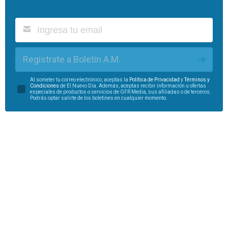
Regístrate a Boletín A.M.
Al someter tu correo electrónico, aceptas la
Política de Privacidad
y
Términos y
Condiciones
de El Nuevo Día. Además, aceptas recibir información u ofertas
especiales de productos o servicios de GFR Media, sus afiliadas o de terceros.
Podrás optar salirte de los boletines en cualquier momento.