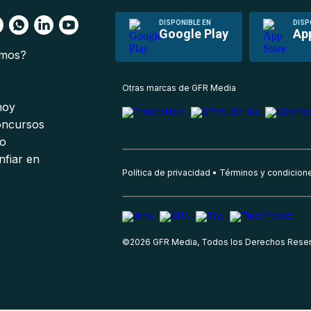
DISPONIBLE EN
DISP
Google Play
Ap
omos?
s
Otras marcas de GFR Media
 hoy
oncursos
io
nfiar en
Política de privacidad
Términos y condicion
©
2026
GFR Media, Todos los Derechos Rese