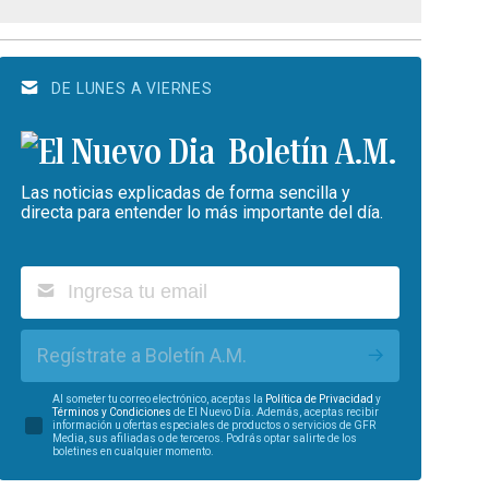
DE LUNES A VIERNES
Boletín A.M.
Las noticias explicadas de forma sencilla y
directa para entender lo más importante del día.
Regístrate a Boletín A.M.
Al someter tu correo electrónico, aceptas la
Política de Privacidad
y
Términos y Condiciones
de El Nuevo Día. Además, aceptas recibir
información u ofertas especiales de productos o servicios de GFR
Media, sus afiliadas o de terceros. Podrás optar salirte de los
boletines en cualquier momento.