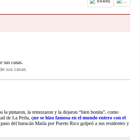
...
SHARE
 de sus casas.
os la pintaron, la remozaron y la dejaron “bien bonita”, como
dad de La Perla, q
ue se hizo famosa en el mundo entero con el
 paso del huracán María por Puerto Rico golpeó a sus residentes y