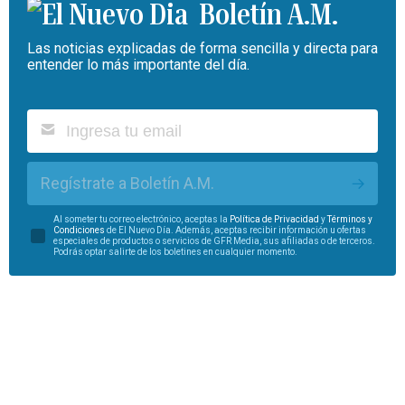
Boletín A.M.
Las noticias explicadas de forma sencilla y directa para
entender lo más importante del día.
Regístrate a Boletín A.M.
Al someter tu correo electrónico, aceptas la
Política de Privacidad
y
Términos y
Condiciones
de El Nuevo Día. Además, aceptas recibir información u ofertas
especiales de productos o servicios de GFR Media, sus afiliadas o de terceros.
Podrás optar salirte de los boletines en cualquier momento.