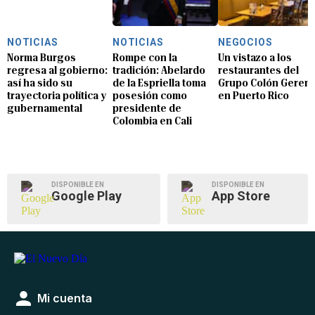
NOTICIAS
NOTICIAS
NEGOCIOS
Norma Burgos
Rompe con la
Un vistazo a los
regresa al gobierno:
tradición: Abelardo
restaurantes del
así ha sido su
de la Espriella toma
Grupo Colón Geren
trayectoria política y
posesión como
en Puerto Rico
gubernamental
presidente de
Colombia en Cali
DISPONIBLE EN
DISPONIBLE EN
Google Play
App Store
Mi cuenta