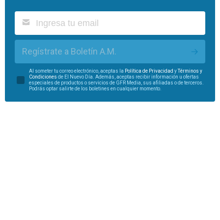
Regístrate a Boletín A.M.
Al someter tu correo electrónico, aceptas la
Política de Privacidad
y
Términos y
Condiciones
de El Nuevo Día. Además, aceptas recibir información u ofertas
especiales de productos o servicios de GFR Media, sus afiliadas o de terceros.
Podrás optar salirte de los boletines en cualquier momento.