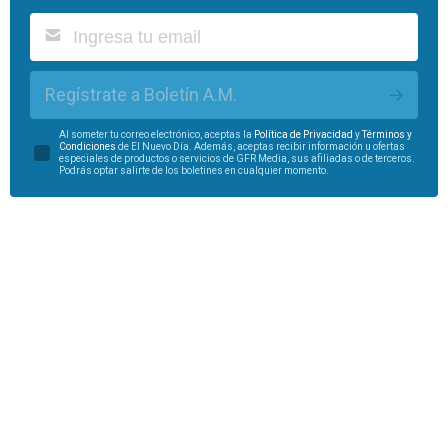
Regístrate a Boletín A.M.
Al someter tu correo electrónico, aceptas la
Política de Privacidad
y
Términos y
Condiciones
de El Nuevo Día. Además, aceptas recibir información u ofertas
especiales de productos o servicios de GFR Media, sus afiliadas o de terceros.
Podrás optar salirte de los boletines en cualquier momento.