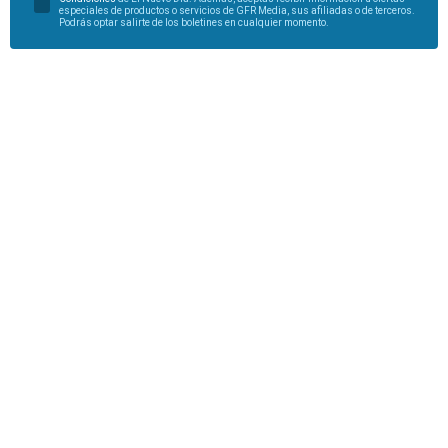
especiales de productos o servicios de GFR Media, sus afiliadas o de terceros.
Podrás optar salirte de los boletines en cualquier momento.