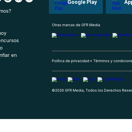
Google Play
Ap
omos?
s
Otras marcas de GFR Media
 hoy
oncursos
io
nfiar en
Política de privacidad
Términos y condicion
©
2026
GFR Media, Todos los Derechos Rese