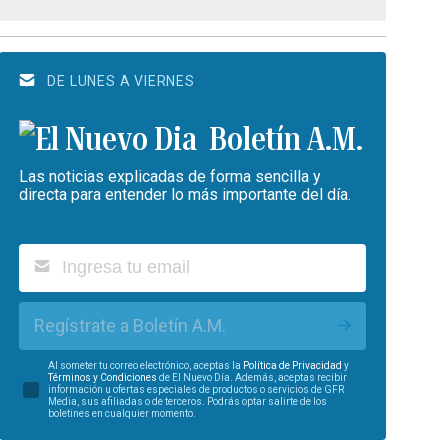
DE LUNES A VIERNES
Boletín A.M.
Las noticias explicadas de forma sencilla y
directa para entender lo más importante del día.
Regístrate a Boletín A.M.
Al someter tu correo electrónico, aceptas la
Política de Privacidad
y
Términos y Condiciones
de El Nuevo Día. Además, aceptas recibir
información u ofertas especiales de productos o servicios de GFR
Media, sus afiliadas o de terceros. Podrás optar salirte de los
boletines en cualquier momento.