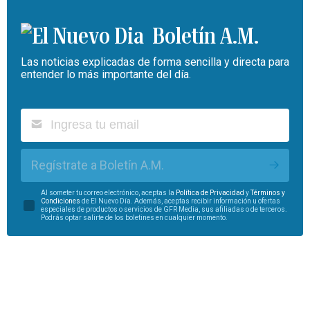
Boletín A.M.
Las noticias explicadas de forma sencilla y directa para
entender lo más importante del día.
Regístrate a Boletín A.M.
Al someter tu correo electrónico, aceptas la
Política de Privacidad
y
Términos y
Condiciones
de El Nuevo Día. Además, aceptas recibir información u ofertas
especiales de productos o servicios de GFR Media, sus afiliadas o de terceros.
Podrás optar salirte de los boletines en cualquier momento.